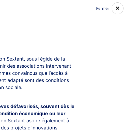
Fermer
SEXTANT QUALITY
SEXTANT TE
RS
FOCUS
Gestion privée
Mon compte
Contact
on Sextant, sous l’égide de la
nir des associations intervenant
Médias
mmes convaincus que l’accès à
ent adapté sont des conditions
on sociale.
èves défavorisés, souvent dès le
 condition économique ou leur
isant les noms de différentes sociétés de gestion,
on Sextant aspire également à
pation d'identité de l'un de nos analystes, faisant
i de ne pas ouvrir la pièce jointe et de contacter
t des projets d’innovations