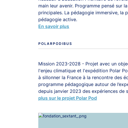
main leur avenir. Programme pensé sur l
principales. La pédagogie immersive, la p
pédagogie active.
En savoir plus
AMIRAL GESTION, ENTREPRENEURS INVESTIS
POLARPODIBUS
Mission 2023-2028 - Projet avec un obje
l'enjeu climatique et l'expédition Polar 
stis dans notre
Investis dans
à sillonner la France à la rencontre des é
entreprise
temps
programme pédagogique autour de l’expé
depuis janvier 2023 des expériences de s
n sommes tous actionnaires,
Nous défendons une vision
plus sur le projet Polar Pod
notre implication quotidienne
performance sur le long te
sa réussite et celle de ses
privilégiant la valeur fonda
parties prenantes.
des entreprises.