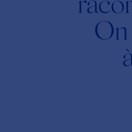
racon
On 
à