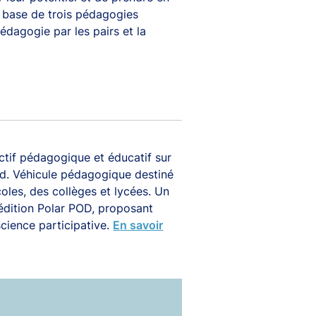
a base de trois pédagogies
édagogie par les pairs et la
ctif pédagogique et éducatif sur
Pod. Véhicule pédagogique destiné
 le
Investis pour la
coles, des collèges et lycées. Un
société
dition Polar POD, proposant
cience participative.
En savoir
 de la
Nous accompagnons les entreprises
rme, en
de manière responsable, dans un
mentale
esprit de dialogue et d'engagement
au service de l'intérêt collectif.