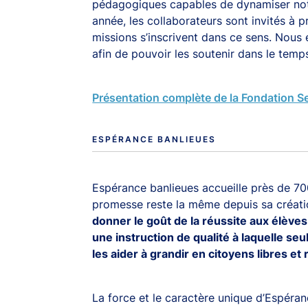
l Gestion ou via l'adresse
contact@amiralgestion.com
. Des règles 
pédagogiques capables de dynamiser not
rs locaux, n'hésitez pas à en prendre connaissance.
année, les collaborateurs sont invités à 
missions s’inscrivent dans ce sens. Nous
afin de pouvoir les soutenir dans le temp
Présentation complète de la Fondation S
Investir dans
ESPÉRANCE BANLIEUES
n monde complex
Espérance banlieues accueille près de 70
promesse reste la même depuis sa créatio
donner le goût de la réussite aux élèves
une instruction de qualité à laquelle seu
les aider à grandir en citoyens libres et
La force et le caractère unique d’Espéra