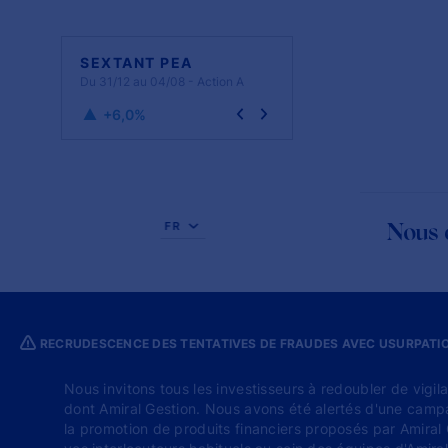
SEXTANT PEA
SEXTANT PME
Du 31/12 au 04/08 - Action A
+6,0%
FR
Nous 
RECRUDESCENCE DES TENTATIVES DE FRAUDES AVEC USURPATION
Nous invitons tous les investisseurs à redoubler de vigil
dont Amiral Gestion. Nous avons été alertés d'une campa
la promotion de produits financiers proposés par Amiral 