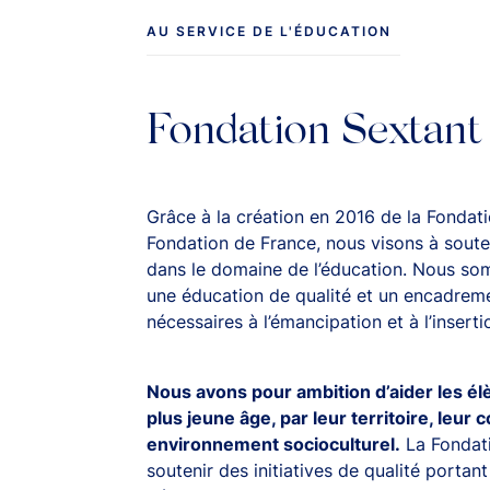
AU SERVICE DE L'ÉDUCATION
SEXTANT CLIMATE
SEXTANT
TRANSITION EUROPE
ENTREPRENEU
EUROPE
Fondation Sextant
Grâce à la création en 2016 de la Fondati
Fondation de France, nous visons à soute
découvrir
SICAV Sextant
News & 
dans le domaine de l’éducation. Nous so
une éducation de qualité et un encadrem
nécessaires à l’émancipation et à l’inserti
 DE NOMS DE DIVERSES SOCIÉTÉS DE GESTION.
Nous avons pour ambition d’aider les él
plus jeune âge, par leur territoire, leur
ance quant à l'augmentation de tentatives de fraudes en cours util
environnement socioculturel.
La Fondati
gne en cours sous la forme d'un envoi de mail frauduleux avec usur
Gestion. Par précaution, si vous recevez ce type de message, merc
soutenir des initiatives de qualité portan