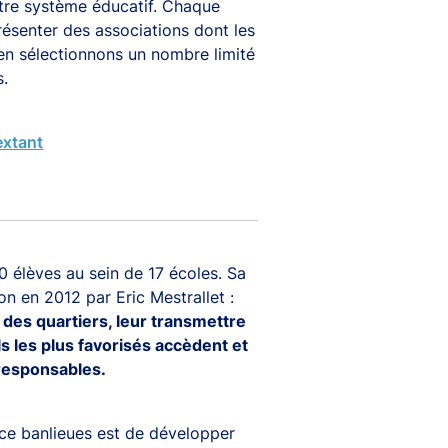
de vigilance ainsi qu'une liste noire des sociétés et
re système éducatif. Chaque
présenter des associations dont les
 en sélectionnons un nombre limité
s.
extant
e.
0 élèves au sein de 17 écoles. Sa
n en 2012 par Eric Mestrallet :
 des quartiers, leur transmettre
ls les plus favorisés accèdent et
 responsables.
nce banlieues est de développer